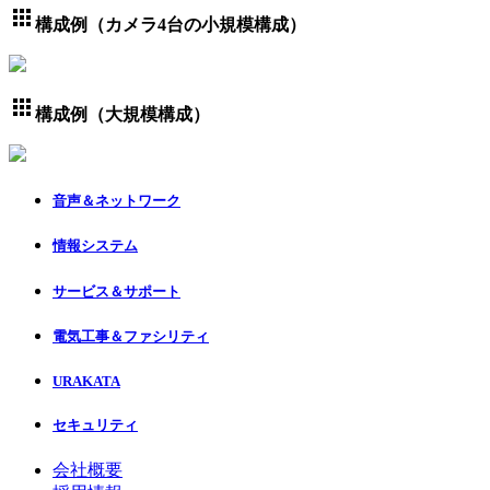
apps
構成例（カメラ4台の小規模構成）
apps
構成例（大規模構成）
音声＆ネットワーク
情報システム
サービス＆サポート
電気工事＆ファシリティ
URAKATA
セキュリティ
会社概要