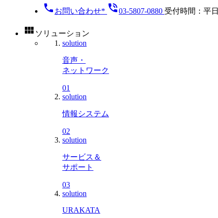
phone
phone_in_talk
お問い合わせ*
03-5807-0880
受付時間：平日9:00
view_module
ソリューション
solution
音声・
ネットワーク
01
solution
情報システム
02
solution
サービス＆
サポート
03
solution
URAKATA