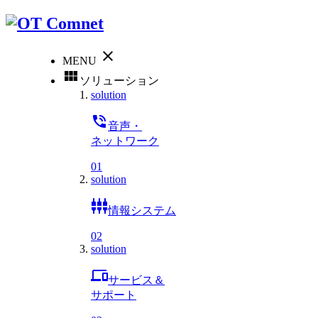
close
MENU
view_module
ソリューション
solution
phone_in_talk
音声・
ネットワーク
01
solution
settings_input_component
情報システム
02
solution
phonelink
サービス＆
サポート