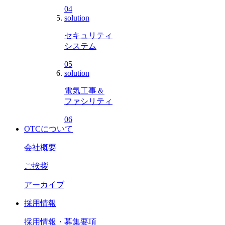
04
solution
セキュリティ
システム
05
solution
電気工事＆
ファシリティ
06
OTCについて
会社概要
ご挨拶
アーカイブ
採用情報
採用情報・募集要項