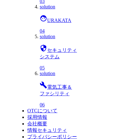
03
solution
face
URAKATA
04
solution
security
セキュリティ
システム
05
solution
build
電気工事＆
ファシリティ
06
OTCについて
採用情報
会社概要
情報セキュリティ
プライバシーポリシー